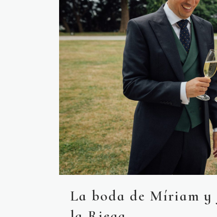
La boda de Míriam y J
la Riega