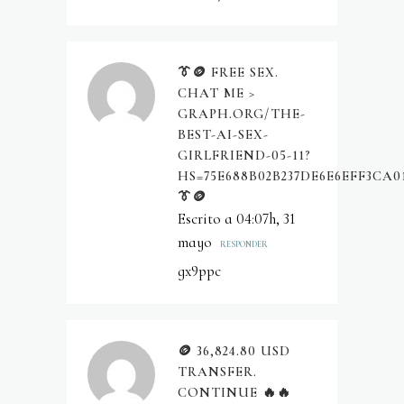
👔🪙 FREE SEX.
CHAT ME >
GRAPH.ORG/THE-
BEST-AI-SEX-
GIRLFRIEND-05-11?
HS=75E688B02B237DE6E6EFF3CA0
👔🪙
Escrito a 04:07h, 31
mayo
RESPONDER
gx9ppc
🪙 36,824.80 USD
TRANSFER.
CONTINUE 🔥🔥