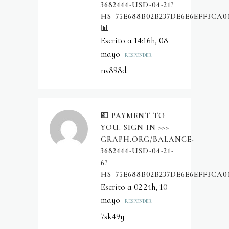
3682444-USD-04-21?
HS=75E688B02B237DE6E6EFF3CA0
📊
Escrito a 14:16h, 08
mayo
RESPONDER
nv898d
💷 PAYMENT TO
YOU. SIGN IN >>>
GRAPH.ORG/BALANCE-
3682444-USD-04-21-
6?
HS=75E688B02B237DE6E6EFF3CA0
Escrito a 02:24h, 10
mayo
RESPONDER
7sk49y