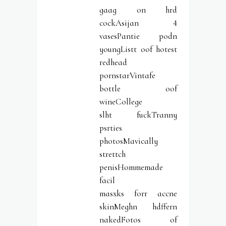
gaag on hrd
cockAsijan 4
vasesPantie podn
youngListt oof hotest
redhead
pornstarVintafe
bottle oof
wineCollege
slht fuckTranny
psrties
photosMavically
strettch
penisHommemade
facil
masxks forr accne
skinMeghn hdffern
nakedFotos of