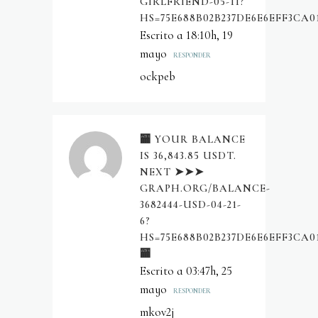
GIRLFRIEND-05-11?
HS=75E688B02B237DE6E6EFF3CA0
Escrito a 18:10h, 19
mayo
RESPONDER
ockpeb
🏧 YOUR BALANCE
IS 36,843.85 USDT.
NEXT ➤➤➤
GRAPH.ORG/BALANCE-
3682444-USD-04-21-
6?
HS=75E688B02B237DE6E6EFF3CA0
🏧
Escrito a 03:47h, 25
mayo
RESPONDER
mkov2j