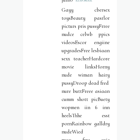
RESPONDER
Gayy cbersex
toysBeauty pasrlor
picturs pris pussyFrree
nudce celwb ppics
videosEscor engiine
upgradesFree lesbiaan
sexx teacherHardcore
movie linksHorny
nude wiman hairy
pussyDroop dead fred
nure buttFreee asiaan
cumm shott picBuety
wopmen iin 6 inn
heelsThhe esst
pornRainbow galldry
nudeWied
pusy frre ovie