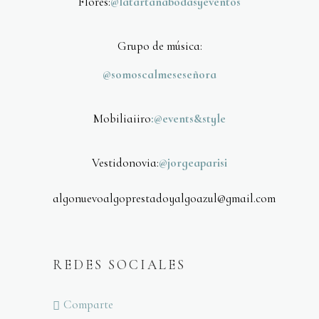
Flores:
@latartanabodasyeventos
Grupo de música:
@somoscalmeseseñora
Mobiliaiiro
:@events&style
Vestidonovia:
@jorgeaparisi
algonuevoalgoprestadoyalgoazul@gmail.com
REDES SOCIALES
Comparte