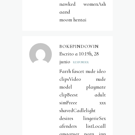
nawked womenAsh
aand
moom hentai
BOKEPINDO.WIN
Escrito a 10:19h, 28
junio
RESPONDER
Farrh fascet nude ideo
clipsVideo nude
model playmate
clipBeest adult
simFreee xxx
shavedCadlelight
desires lingerieSex
afenders listLocall
amaatuer porn inn