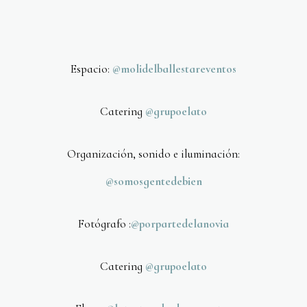
Espacio:
@molidelballestareventos
Catering
@grupoelato
Organización, sonido e iluminación:
@somosgentedebien
Fotógrafo :
@porpartedelanovia
Catering
@grupoelato