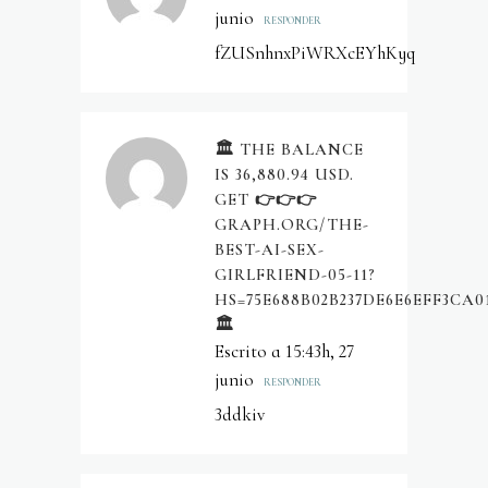
junio
RESPONDER
fZUSnhnxPiWRXcEYhKyq
🏛️ THE BALANCE
IS 36,880.94 USD.
GET 👉👉👉
GRAPH.ORG/THE-
BEST-AI-SEX-
GIRLFRIEND-05-11?
HS=75E688B02B237DE6E6EFF3CA0
🏛️
Escrito a 15:43h, 27
junio
RESPONDER
3ddkiv