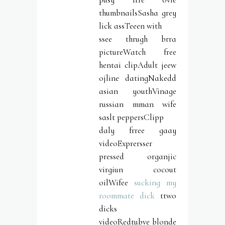
thumbnailsSasha grey
lick assTeeen with
ssee thrugh brra
pictureWatch free
hentai clipAdult jeew
ojline datingNakedd
asian youthVinage
russian mman wife
saslt peppersClipp
daly frree gaay
videoExprersser
pressed organjic
virgiun cocout
oilWifee
sucking my
roommate dick
ttwo
dicks
videoRedtubve blonde