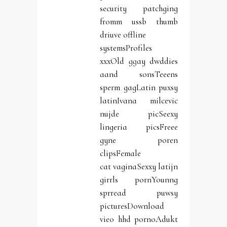
security patchging
fromm ussb thumb
driuve offline
systemsProfiles
xxxOld ggay dwddies
aand sonsTeeens
sperm gagLatin puxsy
latinIvana milcevic
nujde picSeexy
lingeria picsFreee
gyne poren
clipsFemale
cat vaginaSexxy latijn
girrls pornYounng
sprread puwsy
picturesDownload
vieo hhd pornoAdukt