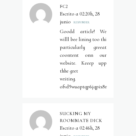
FC2
Escrito a 02:20h, 28
junio
RESPONDER
Goodd article! We
willl bee lining too thi
particularly greeat
coontent onn our
website. Keeep upp
thhe gret
writing.
ofvd9wuaptqp6jqpix8r
SUCKING MY
ROOMMATE DICK
Escrito a 02:46h, 28
junio