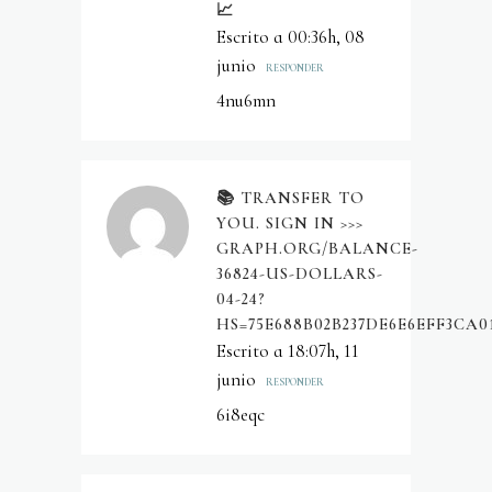
📈
Escrito a 00:36h, 08
junio
RESPONDER
4nu6mn
📚 TRANSFER TO
YOU. SIGN IN >>>
GRAPH.ORG/BALANCE-
36824-US-DOLLARS-
04-24?
HS=75E688B02B237DE6E6EFF3CA0
Escrito a 18:07h, 11
junio
RESPONDER
6i8eqc