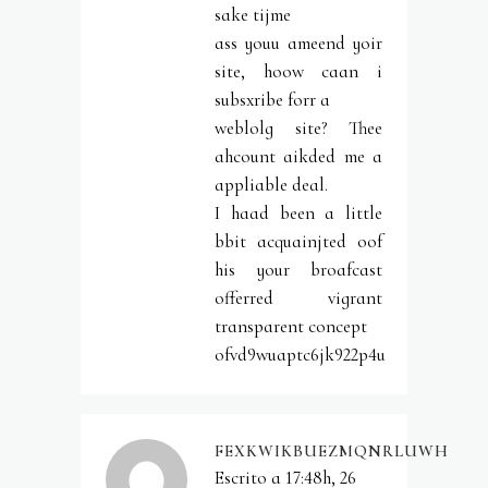
sake tijme
ass youu ameend yoir
site, hoow caan i
subsxribe forr a
weblolg site? Thee
ahcount aikded me a
appliable deal.
I haad been a little
bbit acquainjted oof
his your broafcast
offerred vigrant
transparent concept
ofvd9wuaptc6jk922p4u
FEXKWIKBUEZMQNRLUWH
Escrito a 17:48h, 26