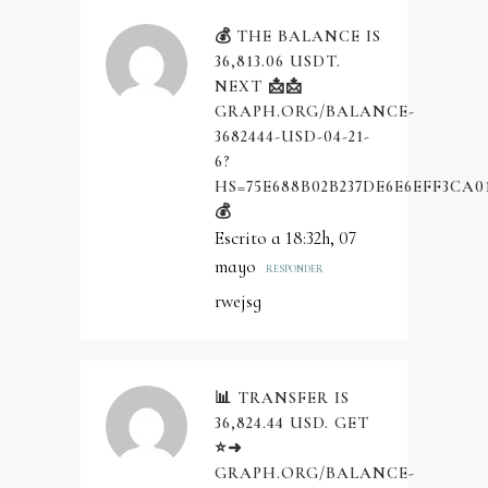
💰 THE BALANCE IS
36,813.06 USDT.
NEXT 📩📩
GRAPH.ORG/BALANCE-
3682444-USD-04-21-
6?
HS=75E688B02B237DE6E6EFF3CA0
💰
Escrito a 18:32h, 07
mayo
RESPONDER
rwejsg
📊 TRANSFER IS
36,824.44 USD. GET
⭐➜
GRAPH.ORG/BALANCE-