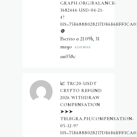
GRAPH.ORG/BALANCE-
3682444-USD-04-21-
4?
HS=75E688B02B237DE6E6EFF3CA0
🪙
Escrito a 21:09h, 31
mayo
RESPONDER
au058c
📈 TRC20-USDT
CRYPTO REFUND
2026 WITHDRAW
COMPENSATION
➤➤➤
TELEGRA.PH/COMPENSATION-
05-12-9?
HS=75E688B02B237DE6E6EFF3CA0