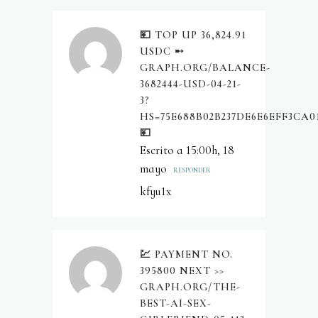
💴 TOP UP 36,824.91
USDC ➸
GRAPH.ORG/BALANCE-
3682444-USD-04-21-
3?
HS=75E688B02B237DE6E6EFF3CA0
💴
Escrito a 15:00h, 18
mayo
RESPONDER
kfyu1x
💹 PAYMENT NO.
395800 NEXT >>
GRAPH.ORG/THE-
BEST-AI-SEX-