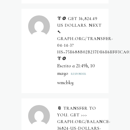
👔🪙 GET 36,824.49
US DOLLARS. NEXT
➴
GRAPH.ORG/TRANSFER-
04-14-3?
HS=75E688B02B237DE6E6EFF3CA0
👔🪙
Escrito a 21:49h, 10
mayo
RESPONDER
wmcbky
📎 TRANSFER TO
YOU. GET >>>
GRAPH.ORG/BALANCE-
36824-US-DOLLARS-