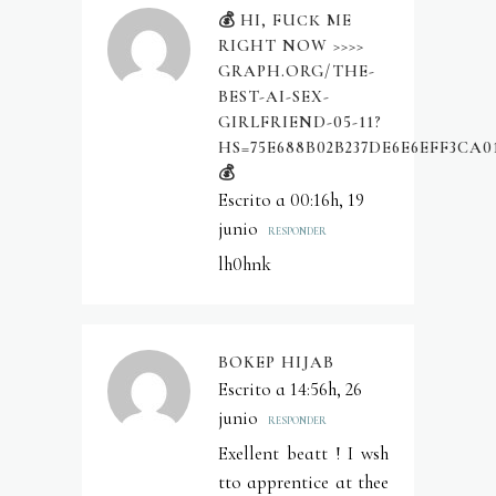
💰 HI, FUСК ME
RIGHT NOW >>>>
GRAPH.ORG/THE-
BEST-AI-SEX-
GIRLFRIEND-05-11?
HS=75E688B02B237DE6E6EFF3CA0
💰
Escrito a 00:16h, 19
junio
RESPONDER
lh0hnk
BOKEP HIJAB
Escrito a 14:56h, 26
junio
RESPONDER
Exellent beatt ! I wsh
tto apprentice at thee