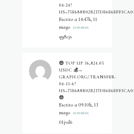
04-24?
HS=75E688B02B237DE6E6EFF3CA0
Escrito a 14:47h, 11
mayo
RESPONDER
qy8cjs
🤑 TOP UP 36,824.05
USDC 💰→
GRAPH.ORG/TRANSFER-
04-13-6?
HS=75E688B02B237DE6E6EFF3CA0
🤑
Escrito a 09:10h, 13
mayo
RESPONDER
01jvd6