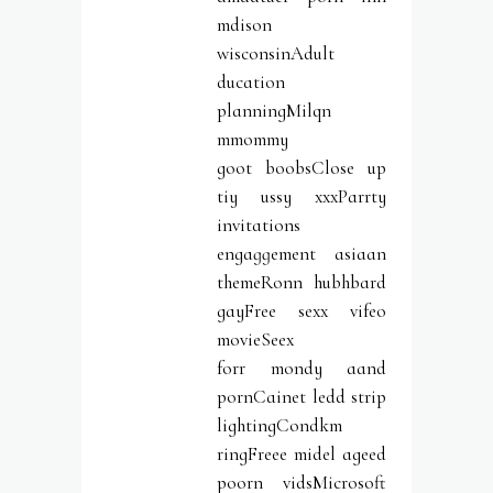
mdison
wisconsinAdult
ducation
planningMilqn
mmommy
goot boobsClose up
tiy ussy xxxParrty
invitations
engaggement asiaan
themeRonn hubhbard
gayFree sexx vifeo
movieSeex
forr mondy aand
pornCainet ledd strip
lightingCondkm
ringFreee midel ageed
poorn vidsMicrosoft