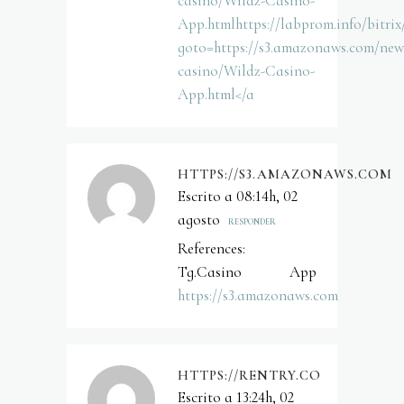
casino/Wildz-Casino-
App.htmlhttps://labprom.info/bitrix
goto=https://s3.amazonaws.com/new
casino/Wildz-Casino-
App.html</a
HTTPS://S3.AMAZONAWS.COM
Escrito a 08:14h, 02
agosto
RESPONDER
References:
Tg.Casino App
https://s3.amazonaws.com
HTTPS://RENTRY.CO
Escrito a 13:24h, 02