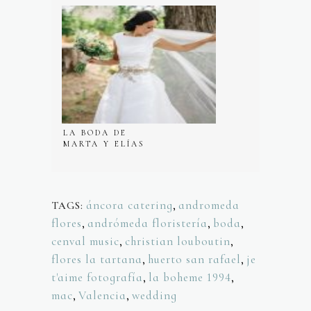
CARMEN DE
SAN
CRISTÓBAL
LA BODA DE
MARTA Y ELÍAS
EN HUERTO
BARRAL
BOLUDA
áncora catering
,
andromeda
TAGS:
flores
,
andrómeda floristería
,
boda
,
cenval music
,
christian louboutin
,
flores la tartana
,
huerto san rafael
,
je
t'aime fotografía
,
la boheme 1994
,
mac
,
Valencia
,
wedding