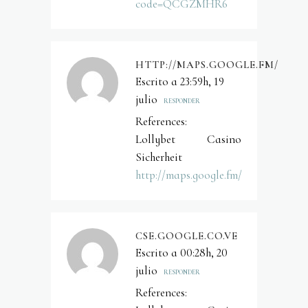
code=QCGZMHR6
HTTP://MAPS.GOOGLE.FM/
Escrito a 23:59h, 19
julio
RESPONDER
References:
Lollybet Casino
Sicherheit
http://maps.google.fm/
CSE.GOOGLE.CO.VE
Escrito a 00:28h, 20
julio
RESPONDER
References: