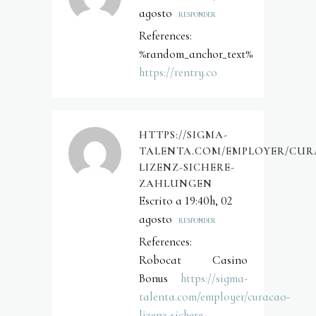
agosto
RESPONDER
References:
%random_anchor_text%
https://rentry.co
HTTPS://SIGMA-
TALENTA.COM/EMPLOYER/CUR
LIZENZ-SICHERE-
ZAHLUNGEN
Escrito a 19:40h, 02
agosto
RESPONDER
References:
Robocat Casino
Bonus
https://sigma-
talenta.com/employer/curacao-
lizenz-sichere-