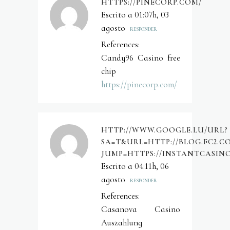
HTTPS://PINECORP.COM/
Escrito a 01:07h, 03
agosto
RESPONDER
References:
Candy96 Casino free
chip
https://pinecorp.com/
HTTP://WWW.GOOGLE.LU/URL?
SA=T&URL=HTTP://BLOG.FC2.C
JUMP=HTTPS://INSTANTCASIN
Escrito a 04:11h, 06
agosto
RESPONDER
References:
Casanova Casino
Auszahlung