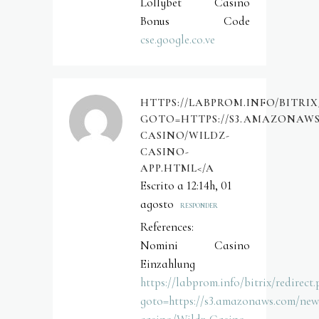
Lollybet Casino
Bonus Code
cse.google.co.ve
HTTPS://LABPROM.INFO/BITRIX
GOTO=HTTPS://S3.AMAZONAW
CASINO/WILDZ-
CASINO-
APP.HTML</A
Escrito a 12:14h, 01
agosto
RESPONDER
References:
Nomini Casino
Einzahlung
https://labprom.info/bitrix/redirect.
goto=https://s3.amazonaws.com/new