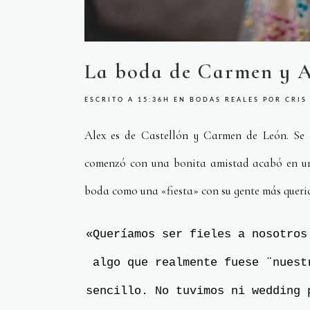
La boda de Carmen y A
ESCRITO A 15:36H
EN
BODAS REALES
POR
CRIS
Alex es de Castellón y Carmen de León. Se 
comenzó con una bonita amistad acabó en un
boda como una «fiesta» con su gente más queri
«Queríamos ser fieles a nosotros
algo que realmente fuese ¨nuest
sencillo. No tuvimos ni wedding