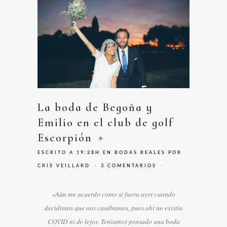
La boda de Begoña y
Emilio en el club de golf
Escorpión
ESCRITO A 19:28H
EN
BODAS REALES
POR
CRIS VEILLARD
3 COMENTARIOS
«Aún me acuerdo como si fuera ayer cuando
decidimos que nos casábamos, pues ahí no existía
COVID ni de lejos. Teníamos pensado una boda