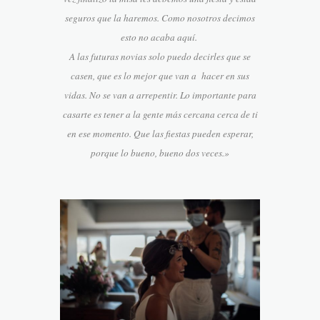
seguros que la haremos. Como nosotros decimos
esto no acaba aquí.
A las futuras novias solo puedo decirles que se
casen, que es lo mejor que van a hacer en sus
vidas. No se van a arrepentir. Lo importante para
casarte es tener a la gente más cercana cerca de ti
en ese momento. Que las fiestas pueden esperar,
porque lo bueno, bueno dos veces.»