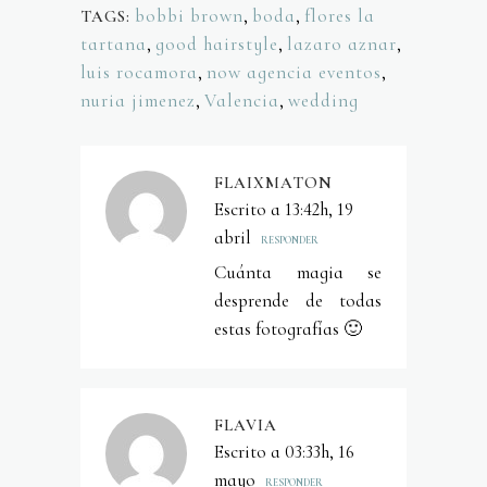
bobbi brown
,
boda
,
flores la
TAGS:
tartana
,
good hairstyle
,
lazaro aznar
,
luis rocamora
,
now agencia eventos
,
nuria jimenez
,
Valencia
,
wedding
FLAIXMATON
Escrito a 13:42h, 19
abril
RESPONDER
Cuánta magia se
desprende de todas
estas fotografías 🙂
FLAVIA
Escrito a 03:33h, 16
mayo
RESPONDER