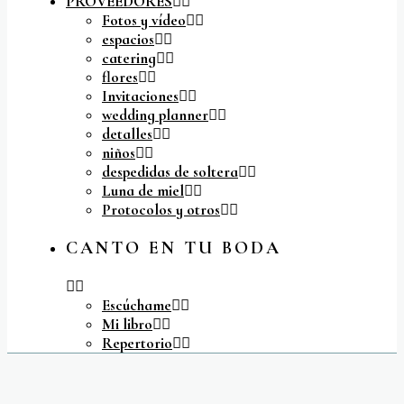
PROVEEDORES
Fotos y vídeo
espacios
catering
flores
Invitaciones
wedding planner
detalles
niños
despedidas de soltera
Luna de miel
Protocolos y otros
CANTO EN TU BODA
Escúchame
Mi libro
Repertorio