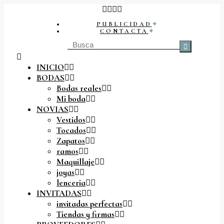
PUBLICIDAD
CONTACTA
Buscar
por:
INICIO
BODAS
Bodas reales
Mi boda
NOVIAS
Vestidos
Tocados
Zapatos
ramos
Maquillaje
joyas
lenceria
INVITADAS
invitadas perfectas
Tiendas y firmas