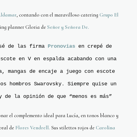
Aldamar
, contando con el maravilloso catering
Grupo El
ing planner Gloria de
Señor y Señora De.
asé de las firma
Pronovias
en crepé de
escote en V en espalda acabando con una
a, mangas de encaje a juego con escote
bos hombros Swarovsky. Siempre quise un
y de la opinión de que “menos es más”
onar el complemento ideal para Lucía, en tonos blanco y
loral de
Flores Vendrell.
Sus stilettos rojos de
Carolina