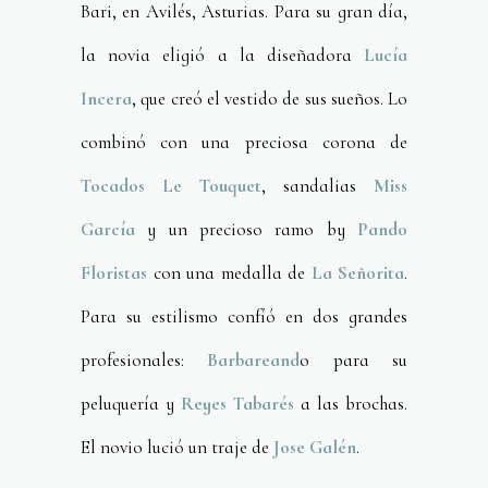
Bari, en Avilés, Asturias. Para su gran día,
la novia eligió a la diseñadora
Lucía
Incera
, que creó el vestido de sus sueños. Lo
combinó con una preciosa corona de
Tocados Le Touquet
, sandalias
Miss
García
y un precioso ramo by
Pando
Floristas
con una medalla de
La Señorita
.
Para su estilismo confíó en dos grandes
profesionales:
Barbareand
o para su
peluquería y
Reyes Tabarés
a las brochas.
El novio lució un traje de
Jose Galén
.