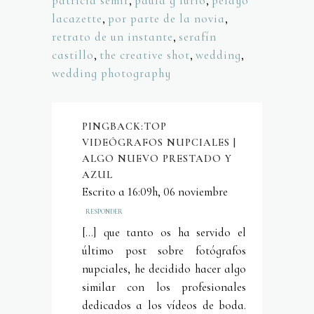
patricia semir
,
paula g furio
,
pelayo
lacazette
,
por parte de la novia
,
retrato de un instante
,
serafín
castillo
,
the creative shot
,
wedding
,
wedding photography
PINGBACK:
TOP
VIDEÓGRAFOS NUPCIALES |
ALGO NUEVO PRESTADO Y
AZUL
Escrito a 16:09h, 06 noviembre
RESPONDER
[…] que tanto os ha servido el
último post sobre fotógrafos
nupciales, he decidido hacer algo
similar con los profesionales
dedicados a los vídeos de boda.