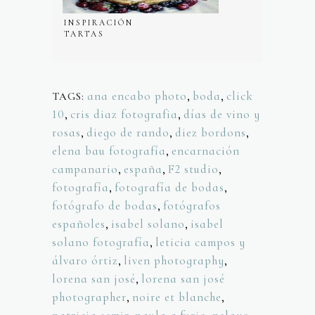
INSPIRACIÓN
TARTAS
NUPCIALES
ana encabo photo
,
boda
,
click
TAGS:
10
,
cris diaz fotografia
,
días de vino y
rosas
,
diego de rando
,
diez bordons
,
elena bau fotografía
,
encarnación
campanario
,
españa
,
F2 studio
,
fotografía
,
fotografía de bodas
,
fotógrafo de bodas
,
fotógrafos
españoles
,
isabel solano
,
isabel
solano fotografía
,
leticia campos y
álvaro órtiz
,
liven photography
,
lorena san josé
,
lorena san josé
photographer
,
noire et blanche
,