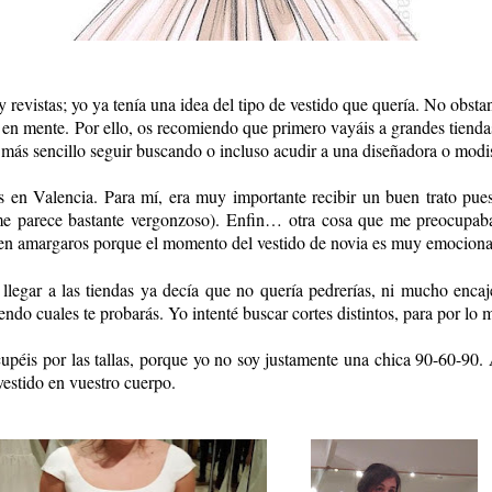
evistas; yo ya tenía una idea del tipo de vestido que quería. No obstant
n en mente.
Por ello, os recomiendo que primero vayáis a grandes tienda
rá más sencillo seguir buscando o incluso acudir a una diseñadora o modi
s en Valencia. Para mí, era muy importante recibir un buen trato pues
me parece bastante vergonzoso).
Enfin… otra cosa que me preocupaba,
en amargaros porque el momento del vestido de novia es muy emociona
 llegar a las tiendas ya decía que no quería pedrerías, ni mucho enca
iendo cuales te probarás. Yo intenté buscar cortes distintos, para por 
upéis por las tallas, porque yo no soy justamente una chica 90-60-90. 
 vestido en vuestro cuerpo.