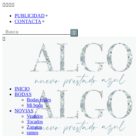
PUBLICIDAD
CONTACTA
Buscar
por:
INICIO
BODAS
Bodas reales
Mi boda
NOVIAS
Vestidos
Tocados
Zapatos
ramos