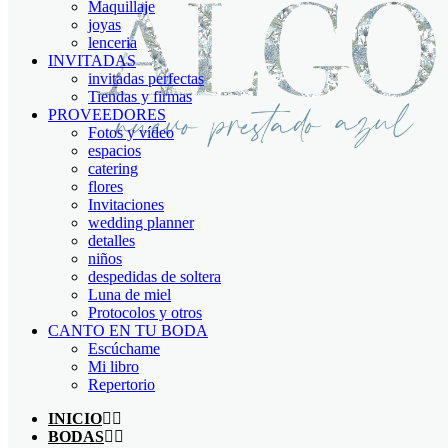
Maquillaje
joyas
lenceria
INVITADAS
invitadas perfectas
Tiendas y firmas
PROVEEDORES
Fotos y vídeo
espacios
catering
flores
Invitaciones
wedding planner
detalles
niños
despedidas de soltera
Luna de miel
Protocolos y otros
CANTO EN TU BODA
Escúchame
Mi libro
Repertorio
INICIO
BODAS