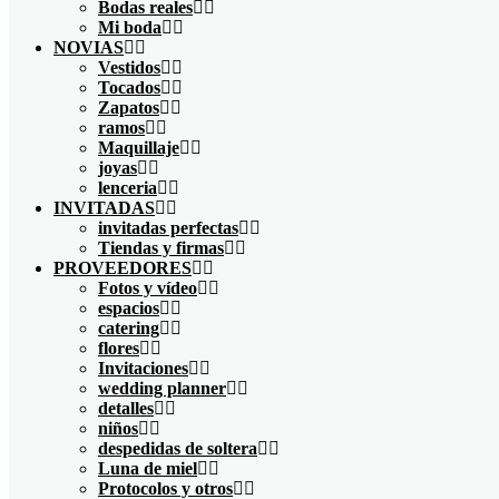
Bodas reales
Mi boda
NOVIAS
Vestidos
Tocados
Zapatos
ramos
Maquillaje
joyas
lenceria
INVITADAS
invitadas perfectas
Tiendas y firmas
PROVEEDORES
Fotos y vídeo
espacios
catering
flores
Invitaciones
wedding planner
detalles
niños
despedidas de soltera
Luna de miel
Protocolos y otros