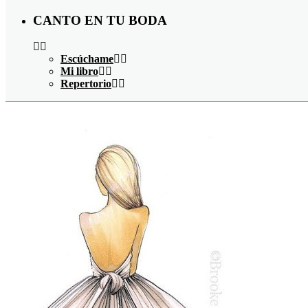
CANTO EN TU BODA
Escúchame
Mi libro
Repertorio