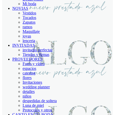
Mi boda
NOVIAS
Vestidos
Tocados
Zapatos
ramos
Maquillaje
joyas
lenceria
INVITADAS
invitadas perfectas
Tiendas y firmas
PROVEEDORES
Fotos y vídeo
espacios
catering
flores
Invitaciones
wedding planner
detalles
niños
despedidas de soltera
Luna de miel
Protocolos y otros
CANTO EN TU BODA