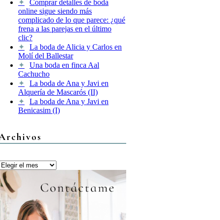
Comprar detalles de boda
online sigue siendo más
complicado de lo que parece: ¿qué
frena a las parejas en el último
clic?
La boda de Alicia y Carlos en
Molí del Ballestar
Una boda en finca Aal
Cachucho
La boda de Ana y Javi en
Alquería de Mascarós (II)
La boda de Ana y Javi en
Benicasim (I)
Archivos
Archivos