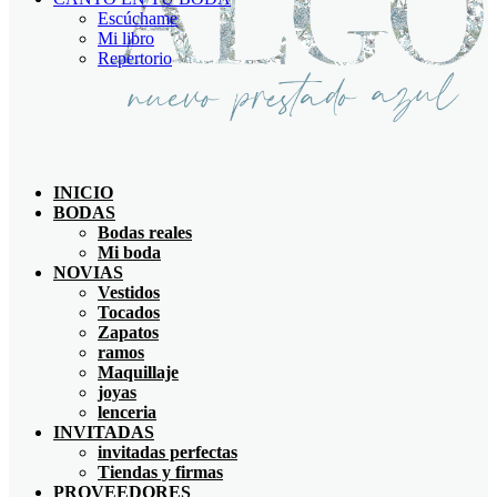
Escúchame
Mi libro
Repertorio
INICIO
BODAS
Bodas reales
Mi boda
NOVIAS
Vestidos
Tocados
Zapatos
ramos
Maquillaje
joyas
lenceria
INVITADAS
invitadas perfectas
Tiendas y firmas
PROVEEDORES