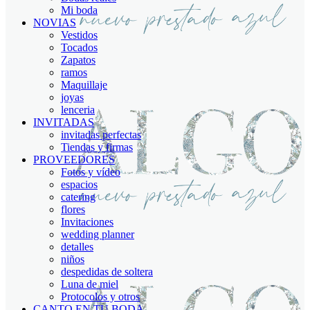
Mi boda
NOVIAS
Vestidos
Tocados
Zapatos
ramos
Maquillaje
joyas
lenceria
INVITADAS
invitadas perfectas
Tiendas y firmas
PROVEEDORES
Fotos y vídeo
espacios
catering
flores
Invitaciones
wedding planner
detalles
niños
despedidas de soltera
Luna de miel
Protocolos y otros
CANTO EN TU BODA