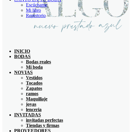
Escúchame
Mi libro
Repertorio
INICIO
BODAS
Bodas reales
Mi boda
NOVIAS
Vestidos
Tocados
Zapatos
ramos
Maquillaje
joyas
lenceria
INVITADAS
invitadas perfectas
Tiendas y firmas
PROVEEDORES