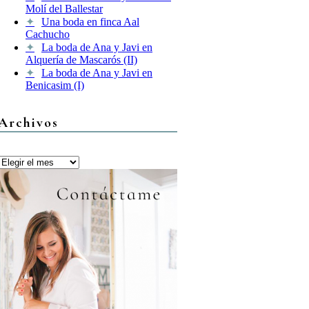
Molí del Ballestar
Una boda en finca Aal
Cachucho
La boda de Ana y Javi en
Alquería de Mascarós (II)
La boda de Ana y Javi en
Benicasim (I)
Archivos
Archivos