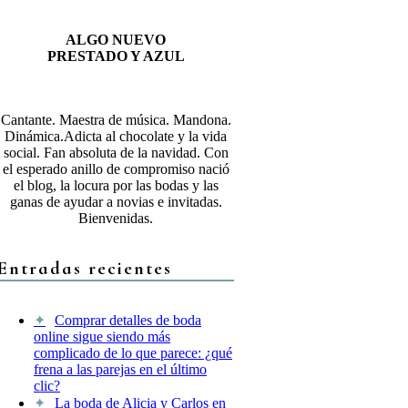
ALGO NUEVO
PRESTADO Y AZUL
Cantante. Maestra de música. Mandona.
Dinámica.Adicta al chocolate y la vida
social. Fan absoluta de la navidad. Con
el esperado anillo de compromiso nació
el blog, la locura por las bodas y las
ganas de ayudar a novias e invitadas.
Bienvenidas.
Entradas recientes
Comprar detalles de boda
online sigue siendo más
complicado de lo que parece: ¿qué
frena a las parejas en el último
clic?
La boda de Alicia y Carlos en