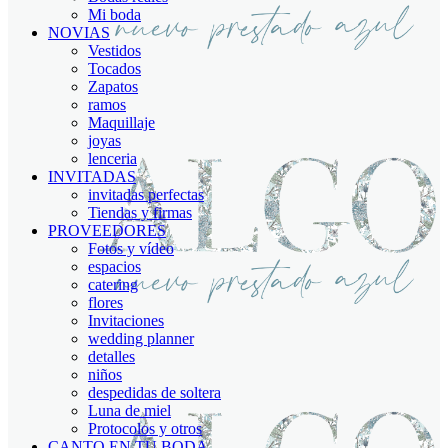
Mi boda
NOVIAS
Vestidos
Tocados
Zapatos
ramos
Maquillaje
joyas
lenceria
INVITADAS
invitadas perfectas
Tiendas y firmas
PROVEEDORES
Fotos y vídeo
espacios
catering
flores
Invitaciones
wedding planner
detalles
niños
despedidas de soltera
Luna de miel
Protocolos y otros
CANTO EN TU BODA