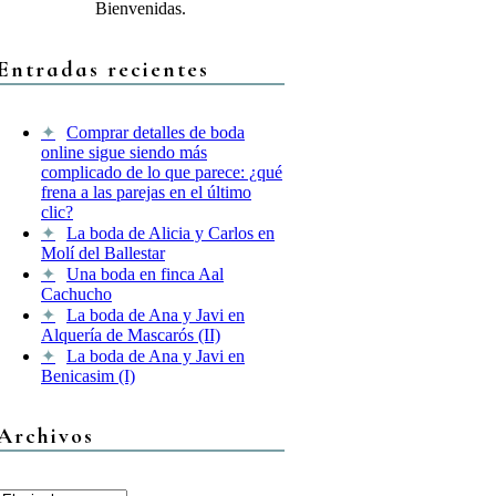
Bienvenidas.
Entradas recientes
Comprar detalles de boda
online sigue siendo más
complicado de lo que parece: ¿qué
frena a las parejas en el último
clic?
La boda de Alicia y Carlos en
Molí del Ballestar
Una boda en finca Aal
Cachucho
La boda de Ana y Javi en
Alquería de Mascarós (II)
La boda de Ana y Javi en
Benicasim (I)
Archivos