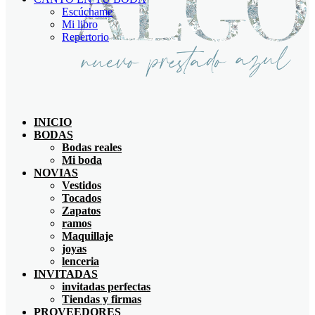
Escúchame
Mi libro
Repertorio
INICIO
BODAS
Bodas reales
Mi boda
NOVIAS
Vestidos
Tocados
Zapatos
ramos
Maquillaje
joyas
lenceria
INVITADAS
invitadas perfectas
Tiendas y firmas
PROVEEDORES